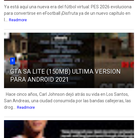
Ya está aquí una nueva era del fútbol virtual: PES 2026 evoluciona
para convertirse en eFootball ¡Disfruta ya de un nuevo capítulo en
l...
Readmore
8
GTA SA LITE (150MB) ULTIMA VERSION
PARA ANDROID 2021
Hace cinco años, Carl Johnson dejó atrás su vida en Los Santos,
San Andreas, una ciudad consumida por las bandas callejeras, las
drog...
Readmore