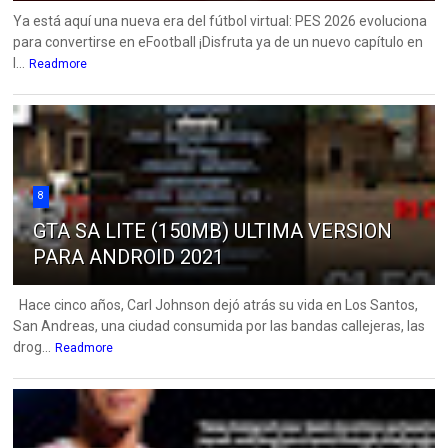
Ya está aquí una nueva era del fútbol virtual: PES 2026 evoluciona
para convertirse en eFootball ¡Disfruta ya de un nuevo capítulo en
l...
Readmore
8
GTA SA LITE (150MB) ULTIMA VERSION
PARA ANDROID 2021
Hace cinco años, Carl Johnson dejó atrás su vida en Los Santos,
San Andreas, una ciudad consumida por las bandas callejeras, las
drog...
Readmore