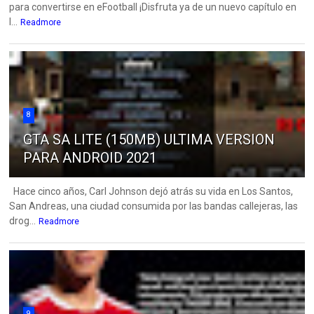
para convertirse en eFootball ¡Disfruta ya de un nuevo capítulo en
l...
Readmore
8
GTA SA LITE (150MB) ULTIMA VERSION
PARA ANDROID 2021
Hace cinco años, Carl Johnson dejó atrás su vida en Los Santos,
San Andreas, una ciudad consumida por las bandas callejeras, las
drog...
Readmore
9