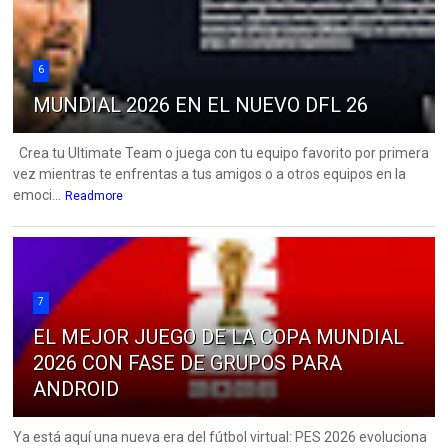
6
MUNDIAL 2026 EN EL NUEVO DFL 26
Crea tu Ultimate Team o juega con tu equipo favorito por primera
vez mientras te enfrentas a tus amigos o a otros equipos en la
emoci...
Readmore
7
EL MEJOR JUEGO DE LA COPA MUNDIAL
2026 CON FASE DE GRUPOS PARA
ANDROID
Ya está aquí una nueva era del fútbol virtual: PES 2026 evoluciona