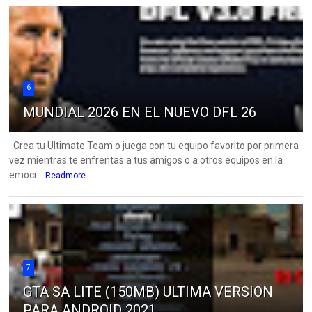
6
MUNDIAL 2026 EN EL NUEVO DFL 26
Crea tu Ultimate Team o juega con tu equipo favorito por primera
vez mientras te enfrentas a tus amigos o a otros equipos en la
emoci...
Readmore
7
GTA SA LITE (150MB) ULTIMA VERSION
PARA ANDROID 2021