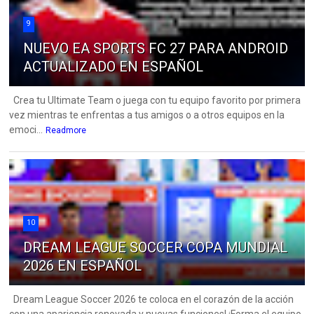
9
NUEVO EA SPORTS FC 27 PARA ANDROID
ACTUALIZADO EN ESPAÑOL
Crea tu Ultimate Team o juega con tu equipo favorito por primera
vez mientras te enfrentas a tus amigos o a otros equipos en la
emoci...
Readmore
10
DREAM LEAGUE SOCCER COPA MUNDIAL
2026 EN ESPAÑOL
Dream League Soccer 2026 te coloca en el corazón de la acción
con una apariencia renovada y nuevas funciones! ¡Forma el equipo