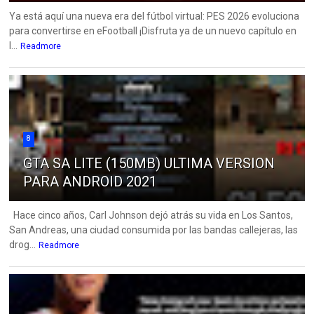
Ya está aquí una nueva era del fútbol virtual: PES 2026 evoluciona
para convertirse en eFootball ¡Disfruta ya de un nuevo capítulo en
l...
Readmore
8
GTA SA LITE (150MB) ULTIMA VERSION
PARA ANDROID 2021
Hace cinco años, Carl Johnson dejó atrás su vida en Los Santos,
San Andreas, una ciudad consumida por las bandas callejeras, las
drog...
Readmore