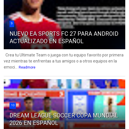
9
NUEVO EA SPORTS FC 27 PARA ANDROID
ACTUALIZADO EN ESPAÑOL
Crea tu Ultimate Team o juega con tu equipo favorito por primera
vez mientras te enfrentas a tus amigos o a otros equipos en la
emoci...
Readmore
10
DREAM LEAGUE SOCCER COPA MUNDIAL
2026 EN ESPAÑOL