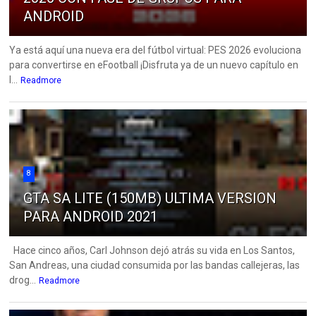
ANDROID
Ya está aquí una nueva era del fútbol virtual: PES 2026 evoluciona
para convertirse en eFootball ¡Disfruta ya de un nuevo capítulo en
l...
Readmore
8
GTA SA LITE (150MB) ULTIMA VERSION
PARA ANDROID 2021
Hace cinco años, Carl Johnson dejó atrás su vida en Los Santos,
San Andreas, una ciudad consumida por las bandas callejeras, las
drog...
Readmore