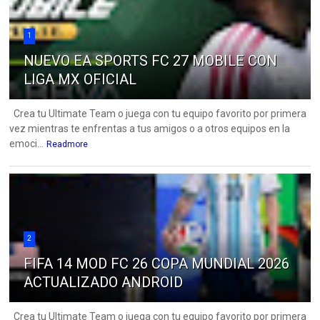
1
NUEVO EA SPORTS FC 27 MOBILE CON
LIGA MX OFICIAL
Crea tu Ultimate Team o juega con tu equipo favorito por primera
vez mientras te enfrentas a tus amigos o a otros equipos en la
emoci...
Readmore
2
FIFA 14 MOD FC 26 COPA MUNDIAL 2026
ACTUALIZADO ANDROID
Crea tu Ultimate Team o juega con tu equipo favorito por primera