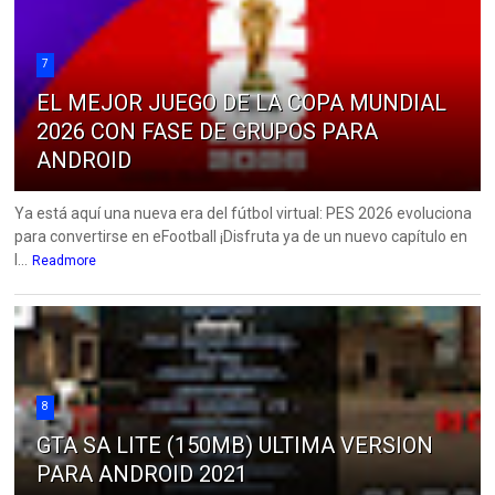
7
EL MEJOR JUEGO DE LA COPA MUNDIAL
2026 CON FASE DE GRUPOS PARA
ANDROID
Ya está aquí una nueva era del fútbol virtual: PES 2026 evoluciona
para convertirse en eFootball ¡Disfruta ya de un nuevo capítulo en
l...
Readmore
8
GTA SA LITE (150MB) ULTIMA VERSION
PARA ANDROID 2021