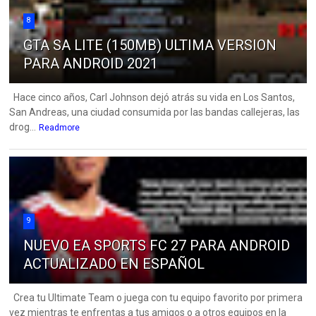
8
GTA SA LITE (150MB) ULTIMA VERSION
PARA ANDROID 2021
Hace cinco años, Carl Johnson dejó atrás su vida en Los Santos,
San Andreas, una ciudad consumida por las bandas callejeras, las
drog...
Readmore
9
NUEVO EA SPORTS FC 27 PARA ANDROID
ACTUALIZADO EN ESPAÑOL
Crea tu Ultimate Team o juega con tu equipo favorito por primera
vez mientras te enfrentas a tus amigos o a otros equipos en la