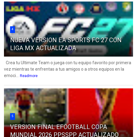
4
NUEVA VERSION EA SPORTS FC 27 CON
LIGA MX ACTUALIZADA
Crea tu Ultimate Team o juega con tu equipo favorito por primera
vez mientras te enfrentas a tus amigos o a otros equipos en la
emoci...
Readmore
5
VERSION FINAL EFOOTBALL COPA
MUNDIAL 2026 PPSSPP ACTUALIZADO