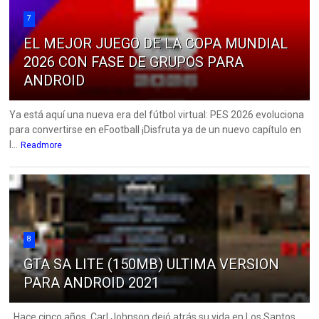
7
EL MEJOR JUEGO DE LA COPA MUNDIAL
2026 CON FASE DE GRUPOS PARA
ANDROID
Ya está aquí una nueva era del fútbol virtual: PES 2026 evoluciona
para convertirse en eFootball ¡Disfruta ya de un nuevo capítulo en
l...
Readmore
8
GTA SA LITE (150MB) ULTIMA VERSION
PARA ANDROID 2021
Hace cinco años, Carl Johnson dejó atrás su vida en Los Santos,