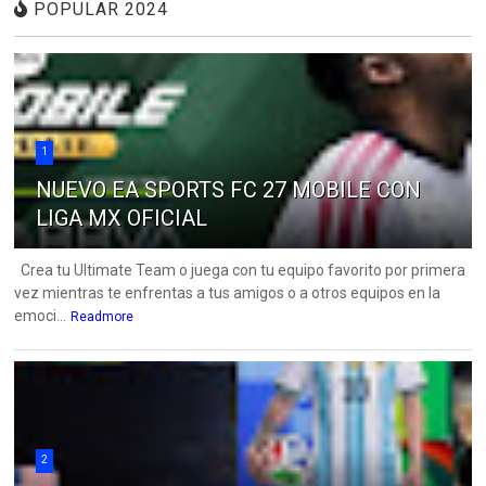
POPULAR 2024
1
NUEVO EA SPORTS FC 27 MOBILE CON
LIGA MX OFICIAL
Crea tu Ultimate Team o juega con tu equipo favorito por primera
vez mientras te enfrentas a tus amigos o a otros equipos en la
emoci...
Readmore
2