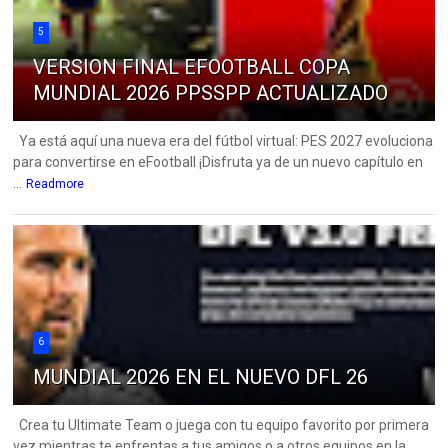
5
VERSION FINAL EFOOTBALL COPA
MUNDIAL 2026 PPSSPP ACTUALIZADO
Ya está aquí una nueva era del fútbol virtual: PES 2027 evoluciona
para convertirse en eFootball ¡Disfruta ya de un nuevo capítulo en
...
Readmore
6
MUNDIAL 2026 EN EL NUEVO DFL 26
Crea tu Ultimate Team o juega con tu equipo favorito por primera
vez mientras te enfrentas a tus amigos o a otros equipos en la