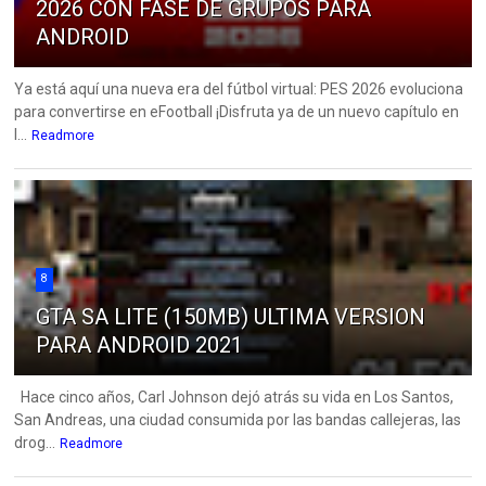
2026 CON FASE DE GRUPOS PARA
ANDROID
Ya está aquí una nueva era del fútbol virtual: PES 2026 evoluciona
para convertirse en eFootball ¡Disfruta ya de un nuevo capítulo en
l...
Readmore
8
GTA SA LITE (150MB) ULTIMA VERSION
PARA ANDROID 2021
Hace cinco años, Carl Johnson dejó atrás su vida en Los Santos,
San Andreas, una ciudad consumida por las bandas callejeras, las
drog...
Readmore