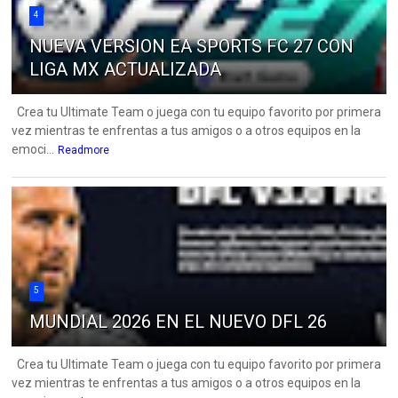
4
NUEVA VERSION EA SPORTS FC 27 CON
LIGA MX ACTUALIZADA
Crea tu Ultimate Team o juega con tu equipo favorito por primera
vez mientras te enfrentas a tus amigos o a otros equipos en la
emoci...
Readmore
5
MUNDIAL 2026 EN EL NUEVO DFL 26
Crea tu Ultimate Team o juega con tu equipo favorito por primera
vez mientras te enfrentas a tus amigos o a otros equipos en la