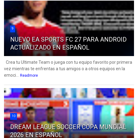
9
NUEVO EA SPORTS FC 27 PARA ANDROID
ACTUALIZADO EN ESPAÑOL
Crea tu Ultimate Team o juega con tu equipo favorito por primera
vez mientras te enfrentas a tus amigos o a otros equipos en la
emoci...
Readmore
10
DREAM LEAGUE SOCCER COPA MUNDIAL
2026 EN ESPAÑOL