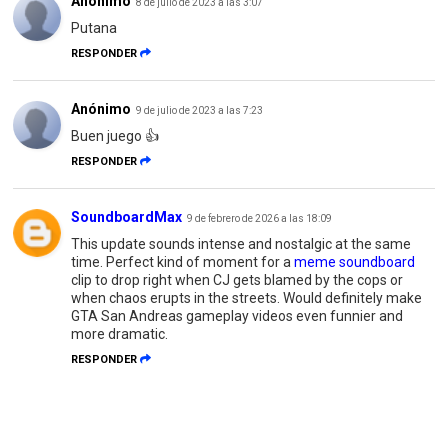
Anónimo
8 de julio de 2023 a las 3:07
Putana
RESPONDER
Anónimo
9 de julio de 2023 a las 7:23
Buen juego 👍
RESPONDER
SoundboardMax
9 de febrero de 2026 a las 18:09
This update sounds intense and nostalgic at the same
time. Perfect kind of moment for a
meme soundboard
clip to drop right when CJ gets blamed by the cops or
when chaos erupts in the streets. Would definitely make
GTA San Andreas gameplay videos even funnier and
more dramatic.
RESPONDER