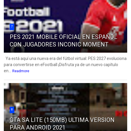
7
PES 2021 MOBILE OFICIAL EN ESPAÑOL
CON JUGADORES INCONIC MOMENT
Ya está aquí una nueva era del fútbol virtual: PES 2027 evoluciona
para convertirse en eFootball ¡Disfruta ya de un nuevo capítulo
en...
Readmore
8
GTA SA LITE (150MB) ULTIMA VERSION
PARA ANDROID 2021