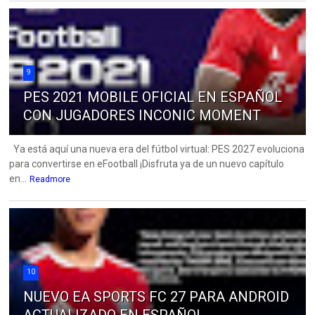
9
PES 2021 MOBILE OFICIAL EN ESPAÑOL
CON JUGADORES INCONIC MOMENT
Ya está aquí una nueva era del fútbol virtual: PES 2027 evoluciona
para convertirse en eFootball ¡Disfruta ya de un nuevo capítulo
en...
Readmore
10
NUEVO EA SPORTS FC 27 PARA ANDROID
ACTUALIZADO EN ESPAÑOL