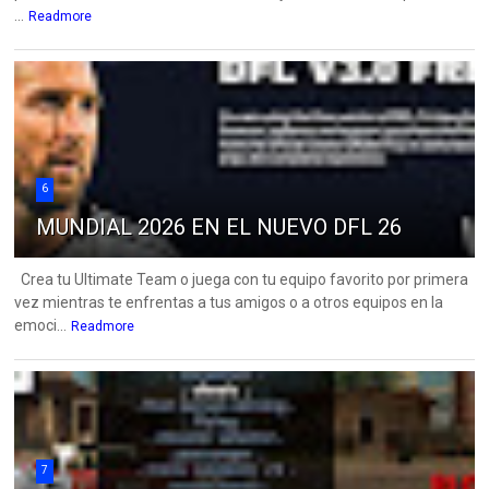
...
Readmore
6
MUNDIAL 2026 EN EL NUEVO DFL 26
Crea tu Ultimate Team o juega con tu equipo favorito por primera
vez mientras te enfrentas a tus amigos o a otros equipos en la
emoci...
Readmore
7