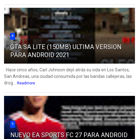
8
GTA SA LITE (150MB) ULTIMA VERSION
PARA ANDROID 2021
Hace cinco años, Carl Johnson dejó atrás su vida en Los Santos,
San Andreas, una ciudad consumida por las bandas callejeras, las
drog...
Readmore
9
NUEVO EA SPORTS FC 27 PARA ANDROID