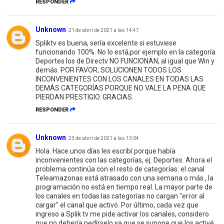
RESPONDER
Unknown
21 de abril de 2021 a las 14:47
Spliktv es buena, sería excelente si estuviese
funcionando 100%. No lo está,por ejemplo en la categoría
Deportes los de Directv NO FUNCIONAN, al igual que Win y
demás. POR FAVOR, SOLUCIONEN TODOS LOS
INCONVENIENTES CON LOS CANALES EN TODAS LAS
DEMÁS CATEGORÍAS PORQUE NO VALE LA PENA QUE
PIERDAN PRESTIGIO. GRACIAS.
RESPONDER
Unknown
23 de abril de 2021 a las 13:04
Hola. Hace unos días les escribí porque había
inconvenientes con las categorías, ej. Deportes. Ahora el
problema continúa con el resto de categorías: el canal
Teleamazonas está atrasado con una semana o más , la
programación no está en tiempo real. La mayor parte de
los canales en todas las categorías no cargan "error al
cargar" el canal que activó. Por último, cada vez que
ingreso a Splik tv me pide activar los canales, considero
que no debería pedírselo ya que se supone que los activé