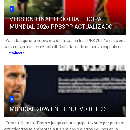
5
VERSION FINAL EFOOTBALL COPA
MUNDIAL 2026 PPSSPP ACTUALIZADO
Ya está aquí una nueva era del fútbol virtual: PES 2027 evoluciona
para convertirse en eFootball ¡Disfruta ya de un nuevo capítulo en
...
Readmore
6
MUNDIAL 2026 EN EL NUEVO DFL 26
Crea tu Ultimate Team o juega con tu equipo favorito por primera
vez mientras te enfrentas a tus amigos o a otros equipos en la