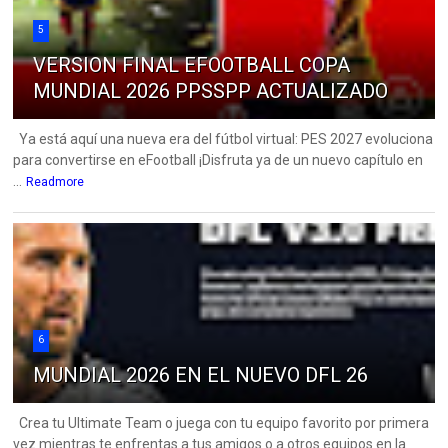
5
VERSION FINAL EFOOTBALL COPA
MUNDIAL 2026 PPSSPP ACTUALIZADO
Ya está aquí una nueva era del fútbol virtual: PES 2027 evoluciona
para convertirse en eFootball ¡Disfruta ya de un nuevo capítulo en
...
Readmore
6
MUNDIAL 2026 EN EL NUEVO DFL 26
Crea tu Ultimate Team o juega con tu equipo favorito por primera
vez mientras te enfrentas a tus amigos o a otros equipos en la