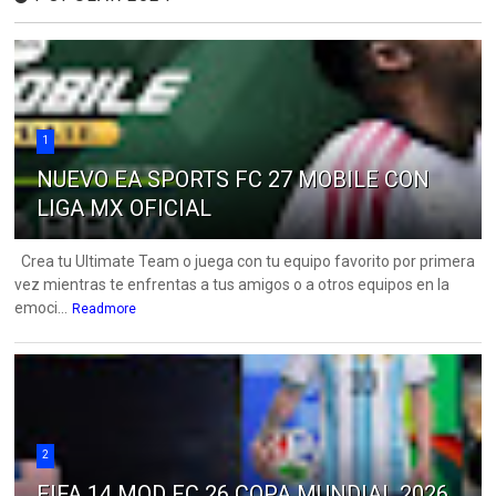
1
NUEVO EA SPORTS FC 27 MOBILE CON
LIGA MX OFICIAL
Crea tu Ultimate Team o juega con tu equipo favorito por primera
vez mientras te enfrentas a tus amigos o a otros equipos en la
emoci...
Readmore
2
FIFA 14 MOD FC 26 COPA MUNDIAL 2026