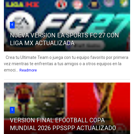
4
NUEVA VERSION EA SPORTS FC 27 CON
LIGA MX ACTUALIZADA
Crea tu Ultimate Team o juega con tu equipo favorito por primera
vez mientras te enfrentas a tus amigos o a otros equipos en la
emoci...
Readmore
5
VERSION FINAL EFOOTBALL COPA
MUNDIAL 2026 PPSSPP ACTUALIZADO