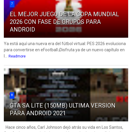
7
EL MEJOR JUEGO DE LA COPA MUNDIAL
2026 CON FASE DE GRUPOS PARA
ANDROID
Ya está aquí una nueva era del fútbol virtual: PES 2026 evoluciona
para convertirse en eFootball ¡Disfruta ya de un nuevo capítulo en
l...
Readmore
8
GTA SA LITE (150MB) ULTIMA VERSION
PARA ANDROID 2021
Hace cinco años, Carl Johnson dejó atrás su vida en Los Santos,