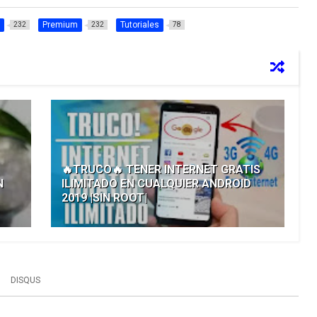
Premium
Tutoriales
232
232
78
🔥TRUCO🔥 TENER INTERNET GRATIS
N
ILIMITADO EN CUALQUIER ANDROID
2019 |SIN ROOT|
DISQUS