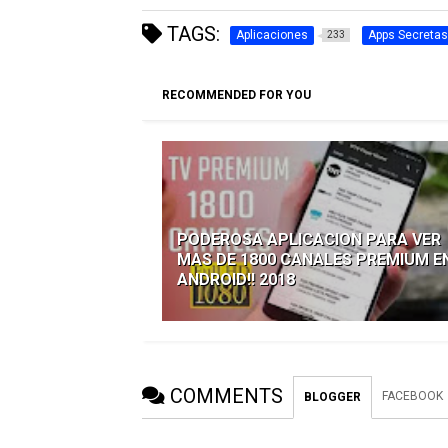
TAGS:
Aplicaciones
Apps Secretas
233
RECOMMENDED FOR YOU
PODEROSA APLICACION PARA VER
MAS DE 1800 CANALES PREMIUM E
ANDROID!! 2018
COMMENTS
FACEBOOK
BLOGGER