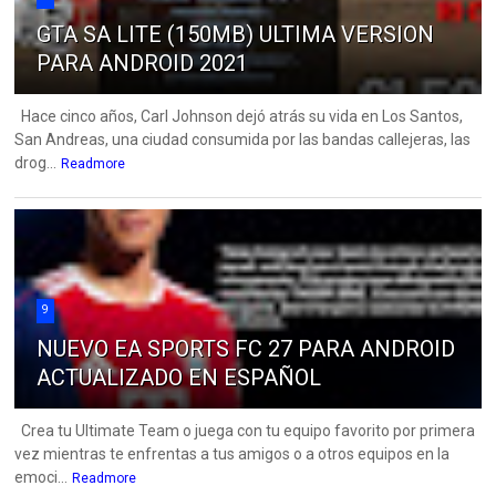
GTA SA LITE (150MB) ULTIMA VERSION
PARA ANDROID 2021
Hace cinco años, Carl Johnson dejó atrás su vida en Los Santos,
San Andreas, una ciudad consumida por las bandas callejeras, las
drog...
Readmore
9
NUEVO EA SPORTS FC 27 PARA ANDROID
ACTUALIZADO EN ESPAÑOL
Crea tu Ultimate Team o juega con tu equipo favorito por primera
vez mientras te enfrentas a tus amigos o a otros equipos en la
emoci...
Readmore