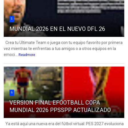
5
MUNDIAL 2026 EN EL NUEVO DFL 26
Crea tu Ultimate Team o juega con tu equipo favorito por primera
vez mientras te enfrentas a tus amigos o a otros equipos en la
emoci...
Readmore
6
VERSION FINAL EFOOTBALL COPA
MUNDIAL 2026 PPSSPP ACTUALIZADO
Ya está aquí una nueva era del fútbol virtual: PES 2027 evoluciona