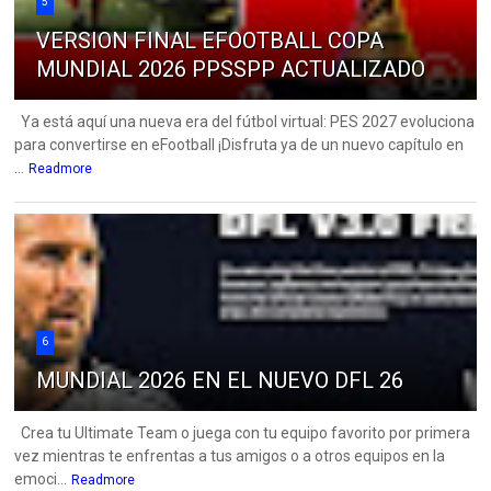
5
VERSION FINAL EFOOTBALL COPA
MUNDIAL 2026 PPSSPP ACTUALIZADO
Ya está aquí una nueva era del fútbol virtual: PES 2027 evoluciona
para convertirse en eFootball ¡Disfruta ya de un nuevo capítulo en
...
Readmore
6
MUNDIAL 2026 EN EL NUEVO DFL 26
Crea tu Ultimate Team o juega con tu equipo favorito por primera
vez mientras te enfrentas a tus amigos o a otros equipos en la
emoci...
Readmore