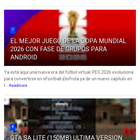
7
EL MEJOR JUEGO DE LA COPA MUNDIAL
2026 CON FASE DE GRUPOS PARA
ANDROID
Ya está aquí una nueva era del fútbol virtual: PES 2026 evoluciona
para convertirse en eFootball ¡Disfruta ya de un nuevo capítulo en
l...
Readmore
8
GTA SA LITE (150MB) ULTIMA VERSION