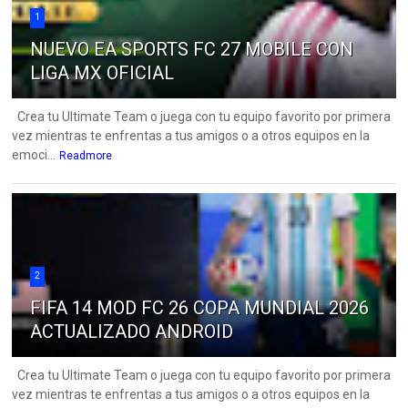
1
NUEVO EA SPORTS FC 27 MOBILE CON
LIGA MX OFICIAL
Crea tu Ultimate Team o juega con tu equipo favorito por primera
vez mientras te enfrentas a tus amigos o a otros equipos en la
emoci...
Readmore
2
FIFA 14 MOD FC 26 COPA MUNDIAL 2026
ACTUALIZADO ANDROID
Crea tu Ultimate Team o juega con tu equipo favorito por primera
vez mientras te enfrentas a tus amigos o a otros equipos en la