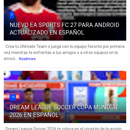
9
NUEVO EA SPORTS FC 27 PARA ANDROID
ACTUALIZADO EN ESPAÑOL
Crea tu Ultimate Team o juega con tu equipo favorito por primera
vez mientras te enfrentas a tus amigos o a otros equipos en la
emoci...
Readmore
10
DREAM LEAGUE SOCCER COPA MUNDIAL
2026 EN ESPAÑOL
Dream League Soccer 2026 te coloca en el corazón de la acción