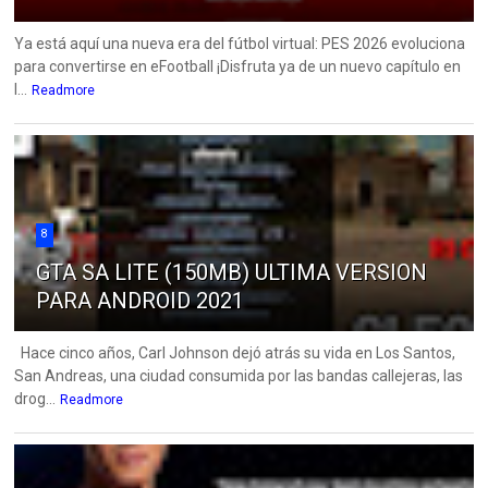
Ya está aquí una nueva era del fútbol virtual: PES 2026 evoluciona
para convertirse en eFootball ¡Disfruta ya de un nuevo capítulo en
l...
Readmore
8
GTA SA LITE (150MB) ULTIMA VERSION
PARA ANDROID 2021
Hace cinco años, Carl Johnson dejó atrás su vida en Los Santos,
San Andreas, una ciudad consumida por las bandas callejeras, las
drog...
Readmore