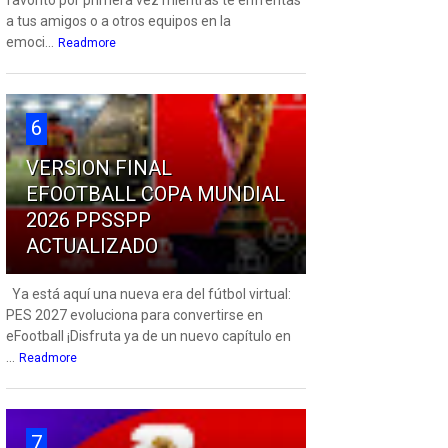
favorito por primera vez mientras te enfrentas
a tus amigos o a otros equipos en la
emoci...
Readmore
6
VERSION FINAL
EFOOTBALL COPA MUNDIAL
2026 PPSSPP
ACTUALIZADO
Ya está aquí una nueva era del fútbol virtual:
PES 2027 evoluciona para convertirse en
eFootball ¡Disfruta ya de un nuevo capítulo en
...
Readmore
7