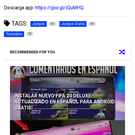
Descarga app:
https://goo.gl/iQuMHQ
TAGS:
Juegos
Juegos Gratis
63
64
Tutoriales
78
RECOMMENDED FOR YOU
INSTALAR NUEVO FIFA 20 DELUXE
ACTUALIZADO EN ESPAÑOL PARA ANDROID
GRATIS!