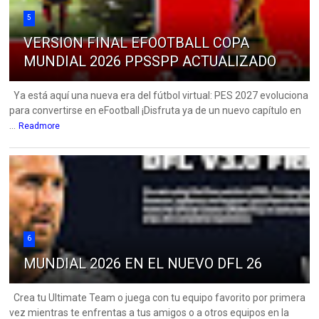
5
VERSION FINAL EFOOTBALL COPA
MUNDIAL 2026 PPSSPP ACTUALIZADO
Ya está aquí una nueva era del fútbol virtual: PES 2027 evoluciona
para convertirse en eFootball ¡Disfruta ya de un nuevo capítulo en
...
Readmore
6
MUNDIAL 2026 EN EL NUEVO DFL 26
Crea tu Ultimate Team o juega con tu equipo favorito por primera
vez mientras te enfrentas a tus amigos o a otros equipos en la