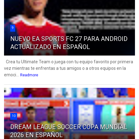
9
NUEVO EA SPORTS FC 27 PARA ANDROID
ACTUALIZADO EN ESPAÑOL
Crea tu Ultimate Team o juega con tu equipo favorito por primera
vez mientras te enfrentas a tus amigos o a otros equipos en la
emoci...
Readmore
10
DREAM LEAGUE SOCCER COPA MUNDIAL
2026 EN ESPAÑOL