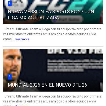
4
NUEVA VERSION EA SPORTS FC 27 CON
LIGA MX ACTUALIZADA
Crea tu Ultimate Team o juega con tu equipo favorito por primera
vez mientras te enfrentas a tus amigos o a otros equipos en la
emoci...
Readmore
5
MUNDIAL 2026 EN EL NUEVO DFL 26
Crea tu Ultimate Team o juega con tu equipo favorito por primera
vez mientras te enfrentas a tus amigos o a otros equipos en la