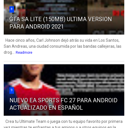
8
GTA SA LITE (150MB) ULTIMA VERSION
PARA ANDROID 2021
Hace cinco años, Carl Johnson dejó atrás su vida en Los Santos,
San Andreas, una ciudad consumida por las bandas callejeras, las
drog...
Readmore
9
NUEVO EA SPORTS FC 27 PARA ANDROID
ACTUALIZADO EN ESPAÑOL
Crea tu Ultimate Team o juega con tu equipo favorito por primera
vez mientras te enfrentas a tus amigos o a otros equipos en la